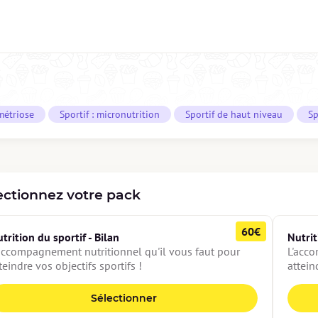
étriose
Sportif : micronutrition
Sportif de haut niveau
Sp
ectionnez votre pack
60€
trition du sportif - Bilan
Nutrit
accompagnement nutritionnel qu'il vous faut pour 
L'acco
teindre vos objectifs sportifs !
attein
Sélectionner