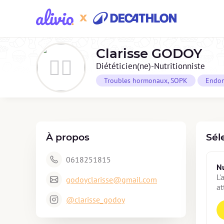
Clarisse
GODOY
Diététicien(ne)-Nutritionniste
Troubles hormonaux, SOPK
Endom
À propos
Sél
0618251815
Nu
L'
godoyclarisse@gmail.com
at
@clarisse_godoy