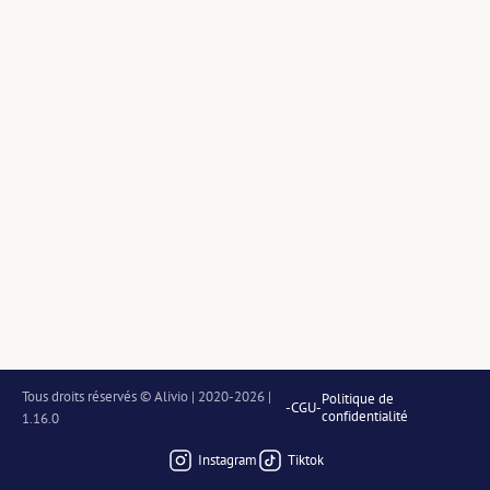
Tous droits réservés © Alivio | 2020-2026 | 
Politique de
-
CGU
-
confidentialité
1.16.0
Instagram
Tiktok