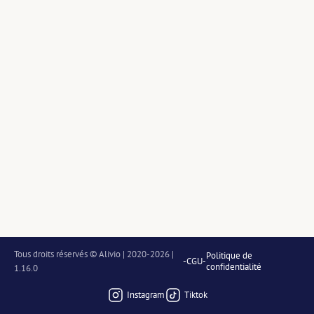
Tous droits réservés © Alivio | 2020-2026 | 
Politique de
-
CGU
-
confidentialité
1.16.0
Instagram
Tiktok