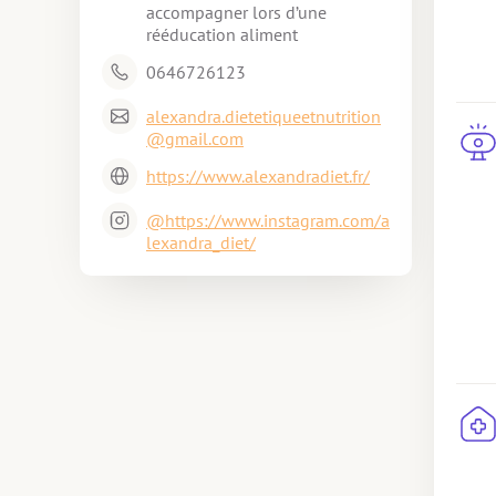
accompagner lors d’une 
rééducation aliment
0646726123
alexandra.dietetiqueetnutrition
@gmail.com
https://www.alexandradiet.fr/
@https://www.instagram.com/a
lexandra_diet/