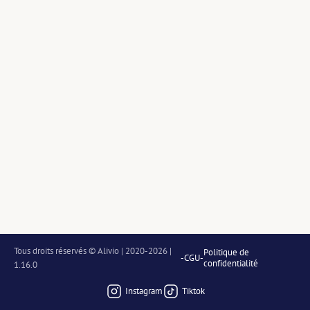
Tous droits réservés © Alivio | 2020-2026 | 
Politique de
-
CGU
-
confidentialité
1.16.0
Instagram
Tiktok