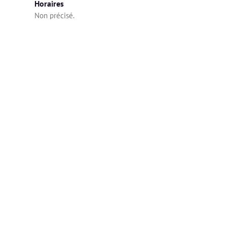
Horaires
Non précisé.
Diplômes
🎓 Les diplômes ont été vérifiés et validés par Alivio.
BTS diététique
Cours Notre Dame des Anges
2019
À propos
Une alimentation équilibrée est pour moi, une 
alimentation où on mange de TOUT ((même du 