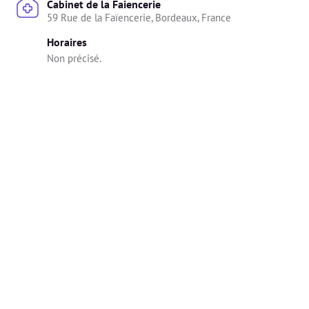
Cabinet de la Faiencerie
59 Rue de la Faïencerie, Bordeaux, France
Horaires
Non précisé.
Cabinet Hendaye
15 Avenue des Allées, Hendaye, France
Horaires
Non précisé.
À distance
Amélie propose la consultation en vidéo
Horaires
Non précisé.