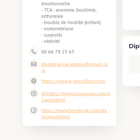
émotionnelle

- TCA : anorexie, boulimie, 
orthorexie

- trouble de l'oralité (enfant)

- endométriose 

- surpoids 

- obésité
Dip
06 66 78 25 65
dieteticienne.amelie@gmail.co
m
https://www.a-lequilibre.com/
@https://www.instagram.com/a
.l.equilibre/
https://www.facebook.com/ale
mraynutrition