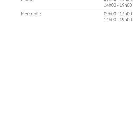
14h00 - 19h00
Mercredi : 
09h00 - 13h00
14h00 - 19h00
Jeudi : 
09h00 - 13h00
14h00 - 19h00
Vendredi : 
Indisponible
Samedi : 
08h00 - 12h00
Dimanche : 
Indisponible
À distance
Ametsa propose la consultation en vidéo
Horaires
Lundi : 
08h00 - 19h00
Mardi : 
09h00 - 13h00
14h00 - 19h00
Mercredi : 
09h00 - 13h00
14h00 - 19h00