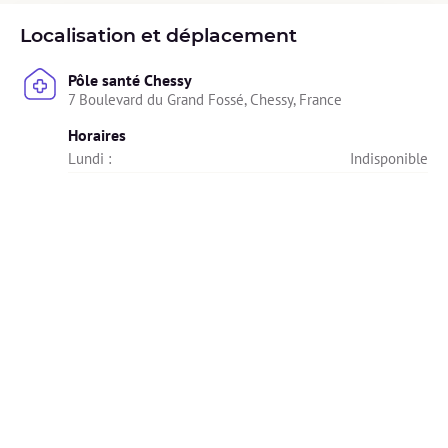
Localisation et déplacement
Pôle santé Chessy
7 Boulevard du Grand Fossé, Chessy, France
Horaires
Lundi : 
Indisponible
Mardi : 
Indisponible
Mercredi : 
14h30 - 19h00
Jeudi : 
Indisponible
Vendredi : 
14h30 - 19h00
Samedi : 
09h30 - 17h00
Dimanche : 
Indisponible
Diplômes