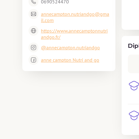
0690524470
annecampton.nutriandgo@gma
il.com
https://www.annecamptonnutri
andgo.fr/
Dip
@annecampton.nutriandgo
anne campton Nutri and go