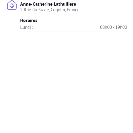
Anne-Catherine Lathuiliere
2 Rue du Stade, Cogolin, France
Horaires
Lundi : 
08h00 - 19h00
Mardi : 
08h00 - 19h00
Mercredi : 
08h00 - 19h00
Jeudi : 
08h00 - 19h00
Vendredi : 
08h00 - 19h00
Samedi : 
Indisponible
Dimanche : 
Indisponible
Diplômes
🎓 Les diplômes ont été vérifiés et validés par Alivio.