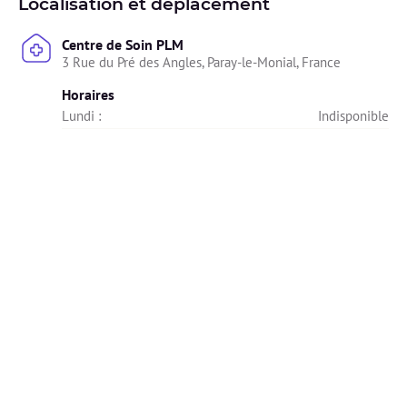
Localisation et déplacement
Centre de Soin PLM
3 Rue du Pré des Angles, Paray-le-Monial, France
Horaires
Lundi : 
Indisponible
Mardi : 
08h30 - 20h00
Mercredi : 
Indisponible
Jeudi : 
Indisponible
Vendredi : 
08h30 - 19h00
Samedi : 
08h30 - 16h00
Dimanche : 
Indisponible
Diplômes