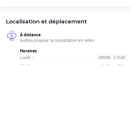
Localisation et déplacement
À distance
Audrey propose la consultation en vidéo
Horaires
Lundi : 
09h00 - 17h30
Mardi : 
Indisponible
Mercredi : 
Indisponible
Jeudi : 
Indisponible
Vendredi : 
09h00 - 13h00
Samedi : 
Indisponible
Dimanche : 
Indisponible