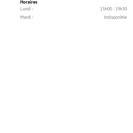
Horaires
Lundi : 
15h00 - 19h30
Mardi : 
Indisponible
Mercredi : 
Indisponible
Jeudi : 
Indisponible
Vendredi : 
16h00 - 19h30
Samedi : 
Indisponible
Dimanche : 
Indisponible
Diplômes
🎓 Les diplômes ont été vérifiés et validés par Alivio.
FORMATION ALIMENTATION ET MICRONUTRITION
DU SPORTIF