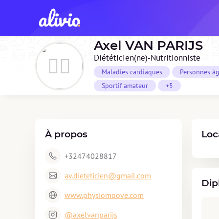
Axel
VAN PARIJS
Diététicien(ne)-Nutritionniste
Maladies cardiaques
Personnes â
Sportif amateur
+5
À propos
Loc
+32474028817
av.dieteticien@gmail.com
Dip
www.physiomoove.com
@axelvanparijs