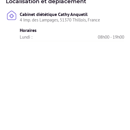
Localisation et déplacement
Cabinet diététique Cathy Anquetil
4 Imp. des Lampages, 51370 Thillois, France
Horaires
Lundi : 
08h00 - 19h00
Mardi : 
08h00 - 19h00
Mercredi : 
08h00 - 19h00
Jeudi : 
08h00 - 19h00
Vendredi : 
08h00 - 19h00
Samedi : 
Indisponible
Dimanche : 
Indisponible
Diplômes