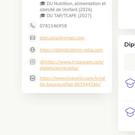
🎓 DU Nutrition, alimentation et 
obésité de l'enfant (2026)

0781546958
diet.celia@gmail.com
Dip
https://dieteticienne-celia.com
@https://www.instagram.com/
dieteticienne.celia/
https://www.linkedin.com/in/cé
lia-bounoughaz-0619441bb/