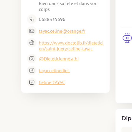
Bien dans sa tête et dans son 
corps 
0688335696
tayac.celine@orange.fr
https://www.doctolib.fr/dietetici
en/saint-juery/celine-tayac
@Dieteticienne.albi
tayaccelinediet 
Céline TAYAC
Dip