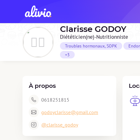
Clarisse
GODOY
Diététicien(ne)-Nutritionniste
Troubles hormonaux, SOPK
Endom
+3
À propos
Loc
0618251815
godoyclarisse@gmail.com
@clarisse_godoy