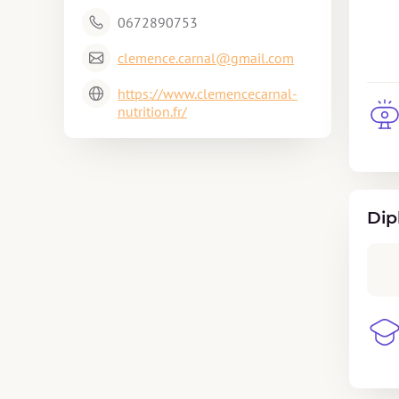
0672890753
clemence.carnal@gmail.com
https://www.clemencecarnal-
nutrition.fr/
Dip