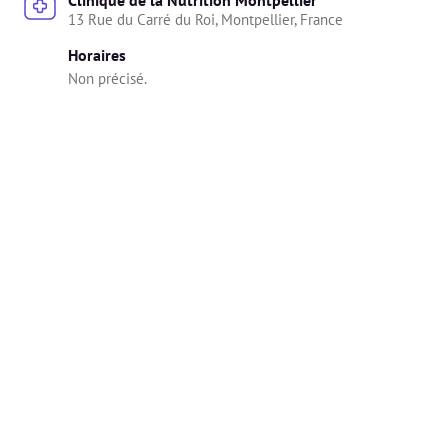
13 Rue du Carré du Roi, Montpellier, France
Horaires
Non précisé.
À distance
Clinique Nutrition EDNH propose la consultation en 
vidéo
Horaires
Non précisé.
Diplômes
🎓 Les diplômes ont été vérifiés et validés par Alivio.