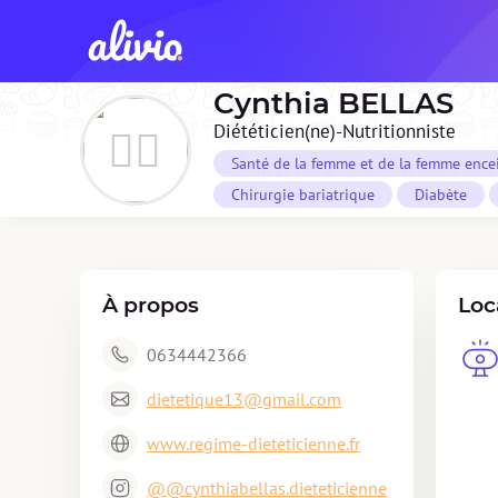
Cynthia
BELLAS
Diététicien(ne)-Nutritionniste
Santé de la femme et de la femme ence
Chirurgie bariatrique
Diabète
À propos
Loc
0634442366
dietetique13@gmail.com
www.regime-dieteticienne.fr
@@cynthiabellas.dieteticienne