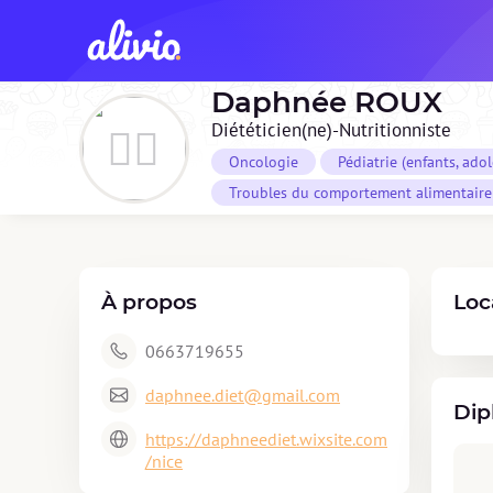
Daphnée
ROUX
Diététicien(ne)-Nutritionniste
Oncologie
Pédiatrie (enfants, ado
Troubles du comportement alimentaire 
À propos
Loc
0663719655
daphnee.diet@gmail.com
Dip
https://daphneediet.wixsite.com
/nice