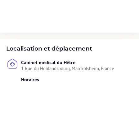
Localisation et déplacement
Cabinet médical du Hêtre
1 Rue du Hohlandsbourg, Marckolsheim, France
Horaires
Lundi : 
Indisponible
Mardi : 
Indisponible
Mercredi : 
14h00 - 18h00
Jeudi : 
Indisponible
Vendredi : 
Indisponible
Samedi : 
Indisponible
Dimanche : 
Indisponible