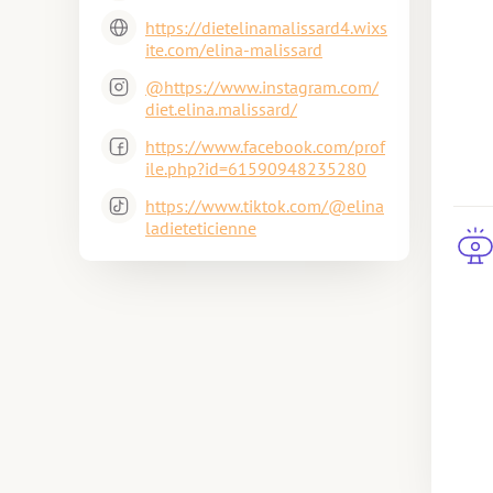
https://dietelinamalissard4.wixs
ite.com/elina-malissard
@https://www.instagram.com/
diet.elina.malissard/
https://www.facebook.com/prof
ile.php?id=61590948235280
https://www.tiktok.com/@elina
ladieteticienne