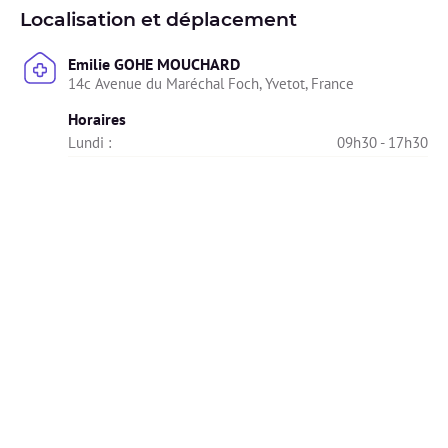
Localisation et déplacement
Emilie GOHE MOUCHARD
14c Avenue du Maréchal Foch, Yvetot, France
Horaires
Lundi : 
09h30 - 17h30
Mardi : 
09h30 - 19h00
Mercredi : 
09h00 - 17h00
Jeudi : 
09h30 - 19h00
Vendredi : 
14h00 - 19h00
Samedi : 
08h30 - 12h30
Dimanche : 
Indisponible
Diplômes