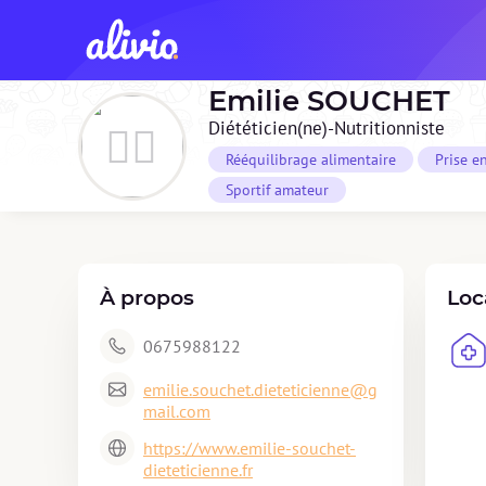
Emilie
SOUCHET
Diététicien(ne)-Nutritionniste
Rééquilibrage alimentaire
Prise e
Sportif amateur
À propos
Loc
0675988122
emilie.souchet.dieteticienne@g
mail.com
https://www.emilie-souchet-
dieteticienne.fr