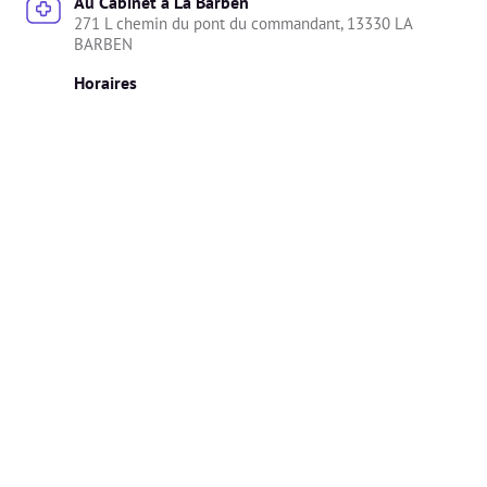
Au Cabinet à La Barben
271 L chemin du pont du commandant, 13330 LA 
BARBEN
Horaires
Non précisé.
À distance
Erika propose la consultation en vidéo
Horaires
Non précisé.
Diplômes
🎓 Les diplômes ont été vérifiés et validés par Alivio.