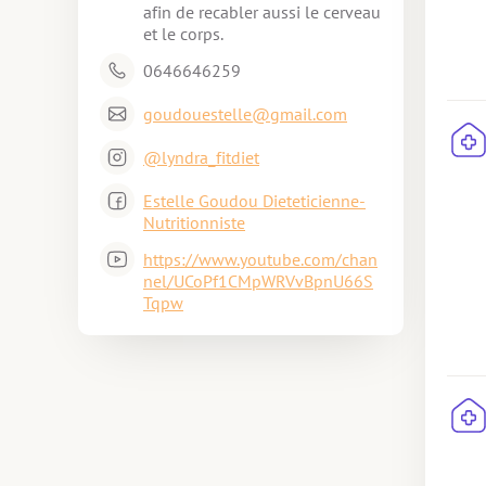
afin de recabler aussi le cerveau 
et le corps.
0646646259
goudouestelle@gmail.com
@lyndra_fitdiet
Estelle Goudou Dieteticienne-
Nutritionniste
https://www.youtube.com/chan
nel/UCoPf1CMpWRVvBpnU66S
Tqpw