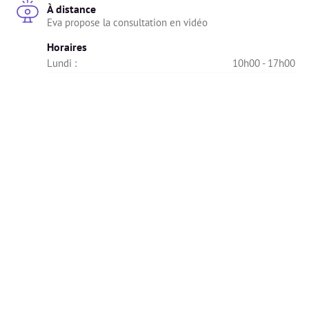
À distance
Eva propose la consultation en vidéo
Horaires
Lundi : 
10h00 - 17h00
Mardi : 
Indisponible
Mercredi : 
09h00 - 17h00
Jeudi : 
Indisponible
Vendredi : 
09h00 - 16h00
Samedi : 
Indisponible
Dimanche : 
Indisponible
Diplômes
🎓 Les diplômes ont été vérifiés et validés par Alivio.