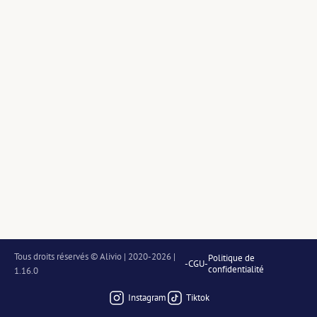
Tous droits réservés © Alivio | 2020-2026 | 
Politique de
-
CGU
-
confidentialité
1.16.0
Instagram
Tiktok