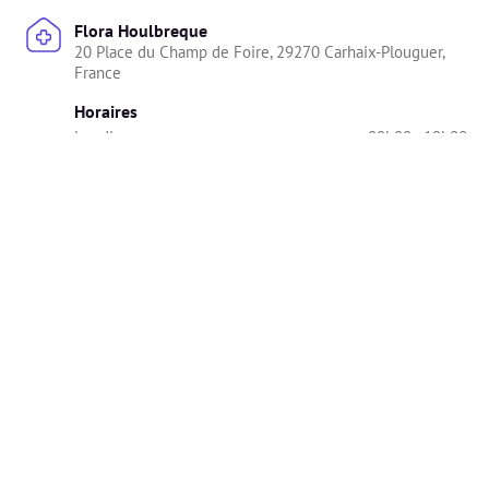
Flora Houlbreque
20 Place du Champ de Foire, 29270 Carhaix-Plouguer, 
France
Horaires
Lundi : 
09h00 - 19h00
Mardi : 
09h00 - 19h00
Mercredi : 
10h00 - 19h00
Jeudi : 
08h00 - 19h00
Vendredi : 
09h00 - 19h00
Samedi : 
09h00 - 12h00
Dimanche : 
Indisponible
Diplômes