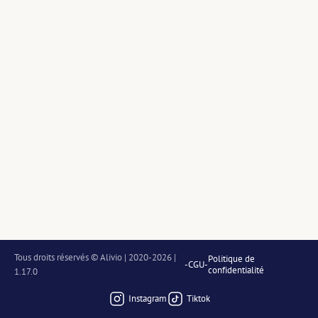
Tous droits réservés © Alivio | 2020-2026 | 
Politique de
-
CGU
-
confidentialité
1.17.0
Instagram
Tiktok