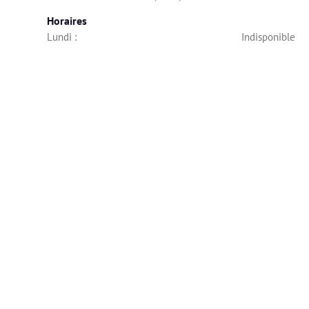
Horaires
Lundi : 
Indisponible
Mardi : 
Indisponible
Mercredi : 
10h00 - 18h00
Jeudi : 
Indisponible
Vendredi : 
Indisponible
Samedi : 
Indisponible
Dimanche : 
Indisponible
Diplômes
🎓 Les diplômes ont été vérifiés et validés par Alivio.