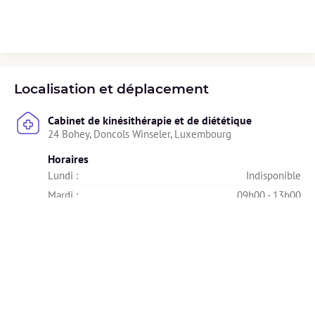
Localisation et déplacement
Cabinet de kinésithérapie et de diététique
24 Bohey, Doncols Winseler, Luxembourg
Horaires
Lundi : 
Indisponible
Mardi : 
09h00 - 13h00
13h30 - 18h30
Mercredi : 
Indisponible
Jeudi : 
Indisponible
Vendredi : 
Indisponible
Samedi : 
Indisponible
Dimanche : 
Indisponible