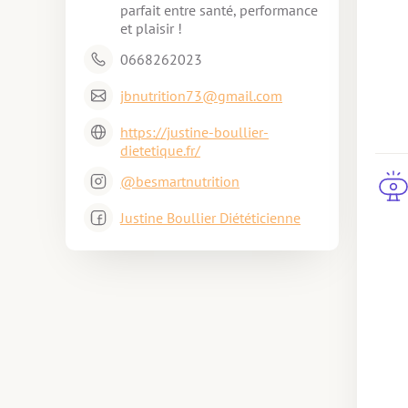
parfait entre santé, performance 
et plaisir !
0668262023
jbnutrition73@gmail.com
https://justine-boullier-
dietetique.fr/
@besmartnutrition
Justine Boullier Diététicienne