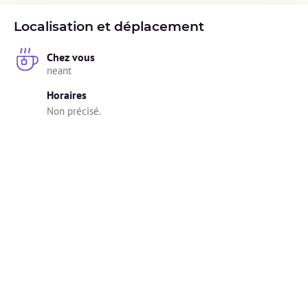
Localisation et déplacement
Chez vous
neant
Horaires
Non précisé.
Diplômes
🎓 Les diplômes ont été vérifiés et validés par Alivio.
micro nutrition
Hippocratus Marseille
2024