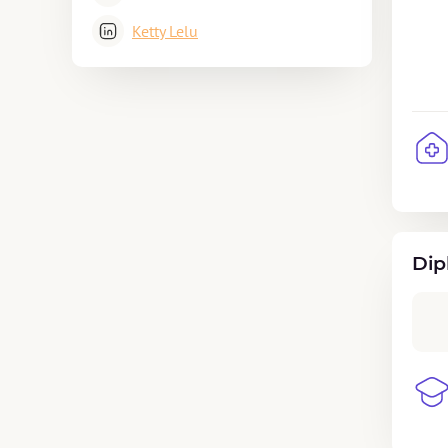
Ketty Lelu
Dip