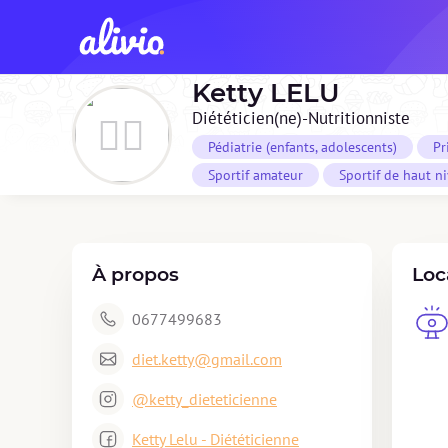
Ketty
LELU
Diététicien(ne)-Nutritionniste
Pédiatrie (enfants, adolescents)
Pr
Sportif amateur
Sportif de haut n
À propos
Loc
0677499683
diet.ketty@gmail.com
@ketty_dieteticienne
Ketty Lelu - Diététicienne