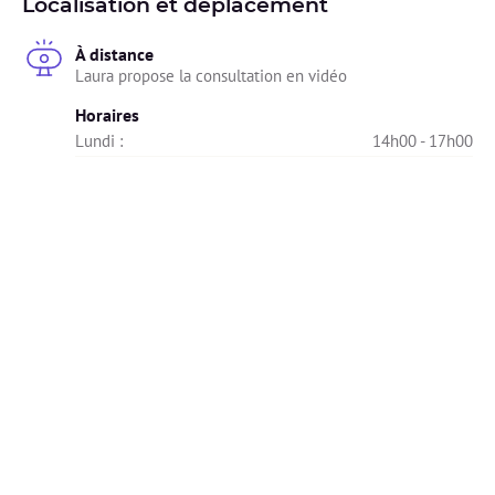
Localisation et déplacement
À distance
Laura propose la consultation en vidéo
Horaires
Lundi : 
14h00 - 17h00
Mardi : 
16h00 - 19h00
Mercredi : 
09h00 - 13h00
Jeudi : 
Indisponible
Vendredi : 
Indisponible
Samedi : 
Indisponible
Dimanche : 
Indisponible
Diplômes