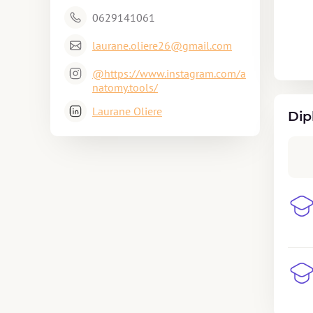
0629141061
laurane.oliere26@gmail.com
@https://www.instagram.com/a
natomy.tools/
Laurane Oliere
Dip