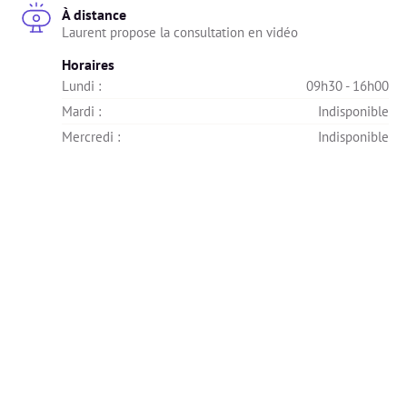
À distance
Laurent propose la consultation en vidéo
Horaires
Lundi : 
09h30 - 16h00
Mardi : 
Indisponible
Mercredi : 
Indisponible
Jeudi : 
09h30 - 16h00
Vendredi : 
09h30 - 16h00
Samedi : 
Indisponible
Dimanche : 
Indisponible
DIETbox
27 Rue Prosper Tilliet, Enghien-les-Bains, France
Horaires
Lundi : 
09h30 - 16h00
Mardi : 
Indisponible