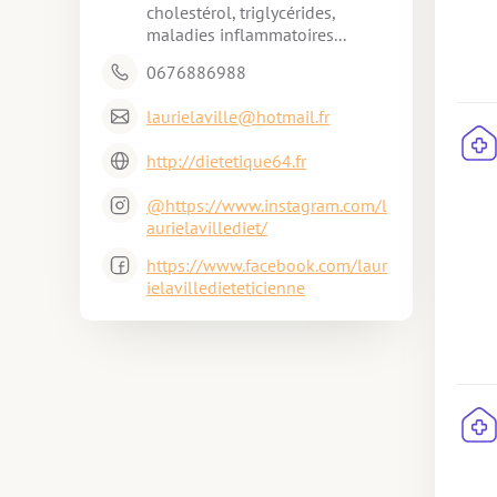
cholestérol, triglycérides, 
maladies inflammatoires...
0676886988
laurielaville@hotmail.fr
http://dietetique64.fr
@https://www.instagram.com/l
aurielavillediet/
https://www.facebook.com/laur
ielavilledieteticienne