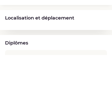
Localisation et déplacement
Diplômes
🎓 Les diplômes ont été vérifiés et validés par Alivio.
Diplôme du GROS (Groupe de Reflexion Obésité et
Surpoids)
GROS
2022
Atelier d’initiation et d’approfondissement à la
Thérapie d’Acceptation et d’Engagement (ACT)