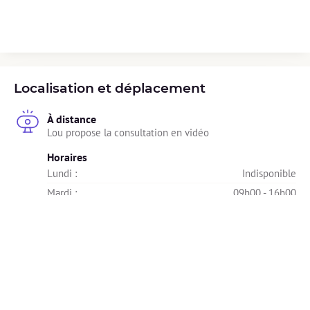
Localisation et déplacement
À distance
Lou propose la consultation en vidéo
Horaires
Lundi : 
Indisponible
Mardi : 
09h00 - 16h00
Mercredi : 
Indisponible
Jeudi : 
09h00 - 18h00
Vendredi : 
Indisponible
Samedi : 
Indisponible
Dimanche : 
Indisponible