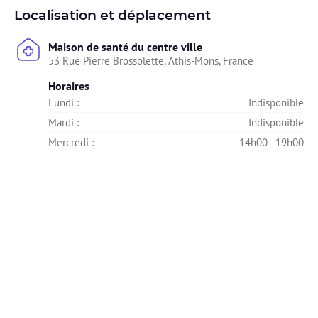
Localisation et déplacement
Maison de santé du centre ville
53 Rue Pierre Brossolette, Athis-Mons, France
Horaires
Lundi : 
Indisponible
Mardi : 
Indisponible
Mercredi : 
14h00 - 19h00
Jeudi : 
08h00 - 13h00
14h00 - 19h00
Vendredi : 
Indisponible
Samedi : 
Indisponible
Dimanche : 
Indisponible
Maison de santé Léo Lagrange
62 Av. de Paris, 94800 Villejuif, France