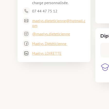
charge personnalisée.
07 44 47 75 12
maelys.dieteticienne@hotmail.c
om
@maelys.dieteticienne
Dip
Maëlys Diététicienne 
Maëlys LOIRETTE