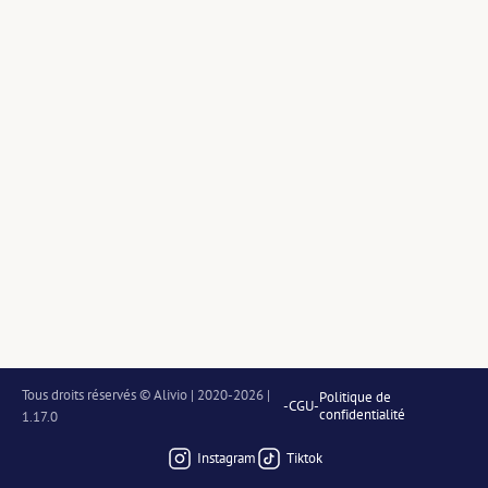
Tous droits réservés © Alivio | 2020-2026 | 
Politique de
-
CGU
-
confidentialité
1.17.0
Instagram
Tiktok