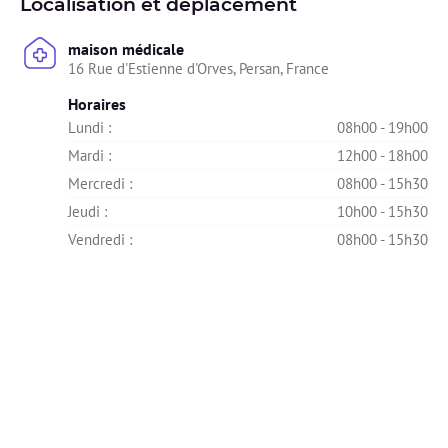
Localisation et déplacement
maison médicale
16 Rue d'Estienne d'Orves, Persan, France
Horaires
Lundi : 
08h00 - 19h00
Mardi : 
12h00 - 18h00
Mercredi : 
08h00 - 15h30
Jeudi : 
10h00 - 15h30
Vendredi : 
08h00 - 15h30
Samedi : 
09h00 - 13h00
Dimanche : 
Indisponible
Chez vous
• À domicile, dans un rayon de 10 km autour de L’Isle-
Adam

( Parmain, Mériel, Nerville-la-Forêt, Nointel, Presles, 