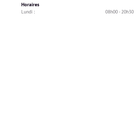
Horaires
Lundi : 
08h00 - 20h30
Mardi : 
17h30 - 20h30
Mercredi : 
Indisponible
Jeudi : 
08h00 - 12h00
Vendredi : 
Indisponible
Samedi : 
Indisponible
Dimanche : 
Indisponible
Diplômes
🎓 Les diplômes ont été vérifiés et validés par Alivio.
BTS Diététique